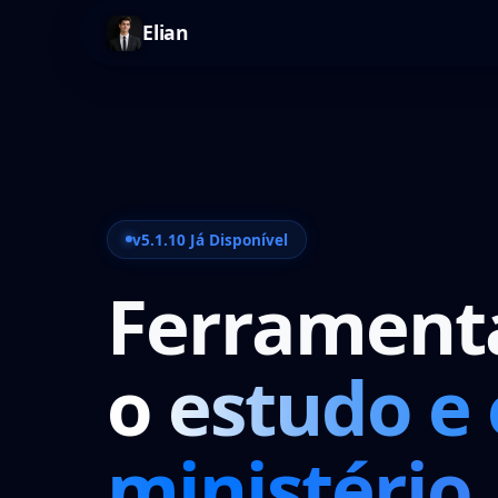
Elian
v5.1.10 Já Disponível
Ferrament
o estudo e 
ministério