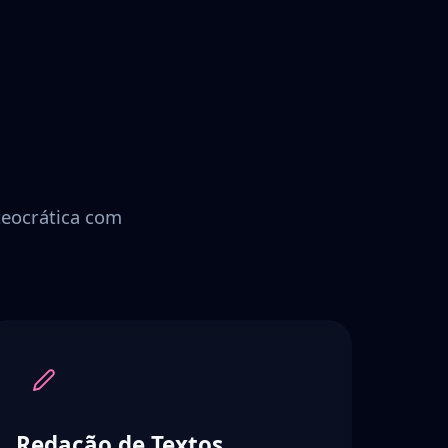
 teocrática com
Redação de Textos