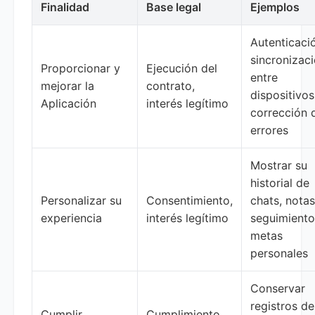
Finalidad
Base legal
Ejemplos
Autenticaci
sincronizac
Proporcionar y
Ejecución del
entre
mejorar la
contrato,
dispositivos
Aplicación
interés legítimo
corrección 
errores
Mostrar su
historial de
Personalizar su
Consentimiento,
chats, notas
experiencia
interés legítimo
seguimiento
metas
personales
Conservar
registros de
Cumplir
Cumplimiento