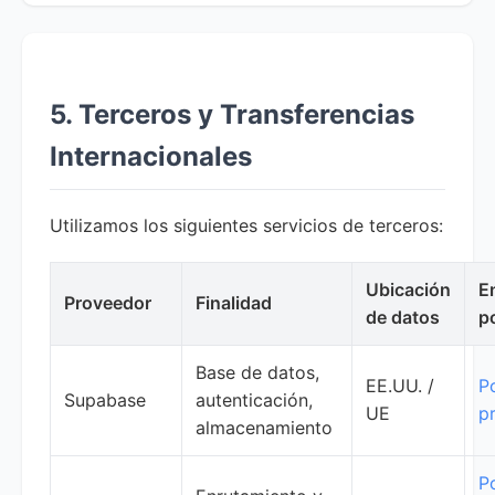
5. Terceros y Transferencias
Internacionales
Utilizamos los siguientes servicios de terceros:
Ubicación
E
Proveedor
Finalidad
de datos
po
Base de datos,
EE.UU. /
Po
Supabase
autenticación,
UE
p
almacenamiento
Po