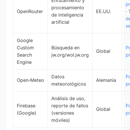
Enrutamiento y
p
procesamiento
OpenRouter
EE.UU.
·
de inteligencia
d
artificial
se
Google
Custom
Búsqueda en
Po
Global
Search
jw.org/wol.jw.org
p
Engine
Datos
Po
Open‑Meteo
Alemania
meteorológicos
p
Análisis de uso,
Firebase
reporte de fallos
Po
Global
(Google)
(versiones
p
móviles)